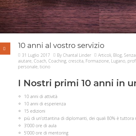
10 anni al vostro servizio
31 Luglio 2017
By
Chantal Linder
Articoli
,
Blog
,
Senza
aiutare
,
Coach
,
Coaching
,
crescita
,
Formazione
,
Lugano
,
prof
personale
,
ticino
I Nostri primi 10 anni in 
10 anni di attività
10 anni di esperienza
15 edizioni
più di un’ottantina di diplomanti, dei quali 80% è tuttora
3’000 ore di aula
5’000 ore di mentoring