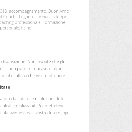
018
,
accompagnamento
,
Buon Anno
l Coach - Lugano - Ticino - sviluppo
oaching professionale
,
Formazione
,
 personale
,
ticino
a disposizione. Non lasciate che gli
i essi non potrete mai avere alcun
er il risultato che volete ottenere.
ltato
 bando da subito le risoluzioni delle
ealisti e realizzabili. Poi mettetevi
ccola azione crea il vostro futuro, ogni