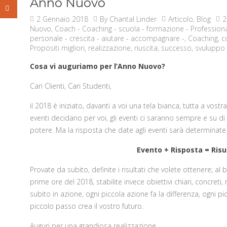
Anno Nuovo
2 Gennaio 2018
By
Chantal Linder
Articolo
,
Blog
2
Nuovo
,
Coach - Coaching - scuola - formazione - Professiona
personale - crescita - aiutare - accompagnare -
,
Coaching
,
c
Propositi migliori
,
realizzazione
,
riuscita
,
successo
,
svuluppo
Cosa vi auguriamo per l’Anno Nuovo?
Cari Clienti, Cari Studenti,
il 2018 è iniziato, davanti a voi una tela bianca, tutta a vostr
eventi decidano per voi, gli eventi ci saranno sempre e su d
potere. Ma la risposta che date agli eventi sarà determinate p
Evento + Risposta = Risu
Provate da subito, definite i risultati che volete ottenere; al
prime ore del 2018, stabilite invece obiettivi chiari, concreti, r
subito in azione, ogni piccola azione fa la differenza, ogni pi
piccolo passo crea il vostro futuro.
Auguri per una grandiosa realizzazione