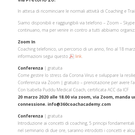
In attesa di ricominciare le normali attività di Coaching e Tra
Siamo disponibili e raggiungibili via telefono – Zoom – Skype
continuano, ma per venire in contro a tutti abbiamo organizza
Zoom In
Coaching telefonico, un percorso di un anno, fino al 18 mar
informazioni segui questo
link
.
Conferenza
| gratuita
Come gestire lo stress da Corona Virus e sviluppare la resil
Conferenza via Zoom | gratuito – prenotazione per avere l’
Con Isabella Puddu Medical Coach, certificata ACC da ICF
20 marzo 2020 alle 18.00 via zoom,
via Zoom, manda un 
connessione. info@360coachacademy.com
Conferenza
| gratuita
Introduzione ai concetti di coaching, 5 principi fondamentali
nel seminario di due ore, saranno introdotti i concetti e alcu