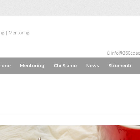
ing | Mentoring
info@360coa
ione
Mentoring
Chi Siamo
News
Strumenti