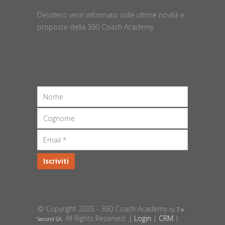
Desidero venir informato sulle ultime novità e
proposte della 360 Coach Academy
© Copyright 2025 - 360 Coach Academy
by
7 a
. All Rights Reserved. |
Login
|
CRM
|
Second SA