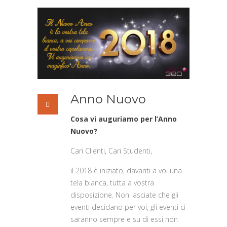
Anno Nuovo
Cosa vi auguriamo per l’Anno
Nuovo?
Cari Clienti, Cari Studenti,
il 2018 è iniziato, davanti a voi una
tela bianca, tutta a vostra
disposizione. Non lasciate che gli
eventi decidano per voi, gli eventi ci
saranno sempre e su di essi non