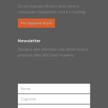
Da noi chiamata 00 (zero-zero), serve a
comunicare chiaramente cosa è il coaching
Per saperne di più
Newsletter
Desidero venir informato sulle ultime novità e
proposte della 360 Coach Academy