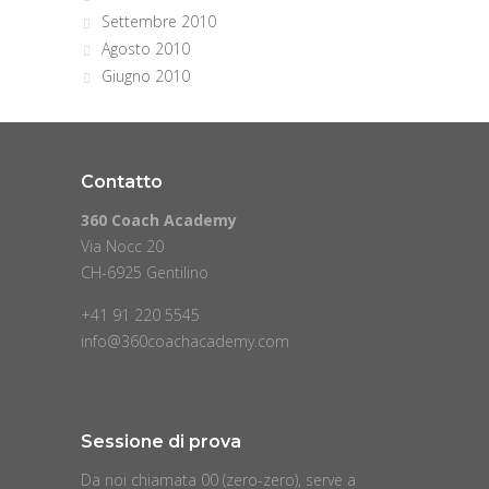
Settembre 2010
Agosto 2010
Giugno 2010
Contatto
360 Coach Academy
Via Nocc 20
CH-6925 Gentilino
+41 91 220 5545
info@360coachacademy.com
Sessione di prova
Da noi chiamata 00 (zero-zero), serve a