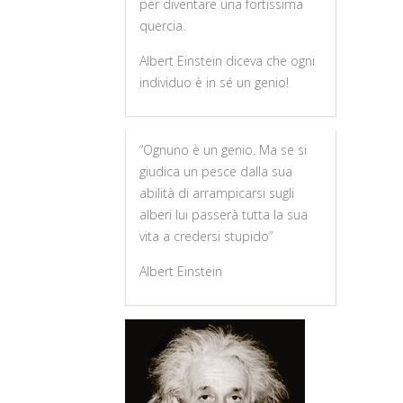
per diventare una fortissima
quercia.
Albert Einstein diceva che ogni
individuo è in sé un genio!
“Ognuno è un genio. Ma se si
giudica un pesce dalla sua
abilità di arrampicarsi sugli
alberi lui passerà tutta la sua
vita a credersi stupido”
Albert Einstein