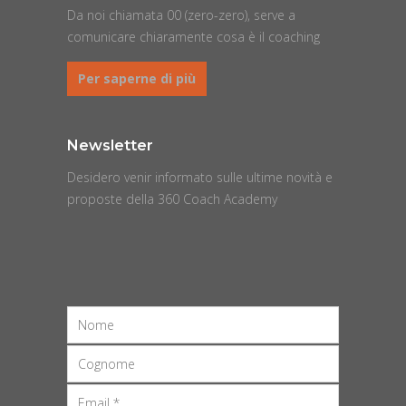
Da noi chiamata 00 (zero-zero), serve a
comunicare chiaramente cosa è il coaching
Per saperne di più
Newsletter
Desidero venir informato sulle ultime novità e
proposte della 360 Coach Academy