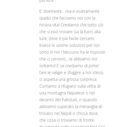
più luce”.
E’ divertente….ma é esattamente
quello che facciamo noi con la
nostra vita! Crediamo che tutto ciò
che si può trovare sia là fuori, alla
luce, dove è più facile cercarlo.
Invece le uniche soluzioni per noi
sono in noi ! Nessuno ha le risposte
che ci servono….le abbiamo noi
soltanto! E se crediamo di poter
fare le valigie e sfuggire a noi stessi,
ci aspetta una grossa sorpresa.
Corriamo a rifugiarci sulla vetta di
una montagna Nepalese o nel
deserto del Pakistan, e quando
abbiamo superato la meraviglia di
trovarci nel Nepal o chissà dove,
che cosa ci troviamo di fronte,
guardando nello specchio? Noi! Con