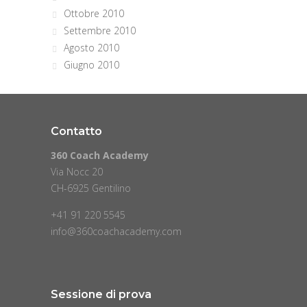
Ottobre 2010
Settembre 2010
Agosto 2010
Giugno 2010
Contatto
360 Coach Academy
Via Nocc 20
CH-6925 Gentilino
+41 91 220 5545
info@360coachacademy.com
Sessione di prova