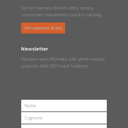
Da noi chiamata 00 (zero-zero), serve a
comunicare chiaramente cosa è il coaching
Per saperne di più
Newsletter
Desidero venir informato sulle ultime novità e
proposte della 360 Coach Academy