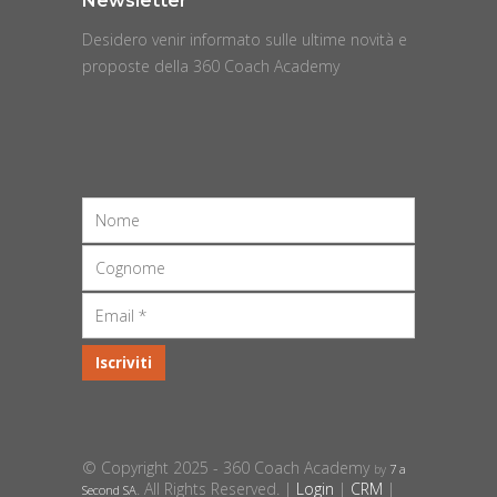
Newsletter
Desidero venir informato sulle ultime novità e
proposte della 360 Coach Academy
© Copyright 2025 - 360 Coach Academy
by
7 a
. All Rights Reserved. |
Login
|
CRM
|
Second SA