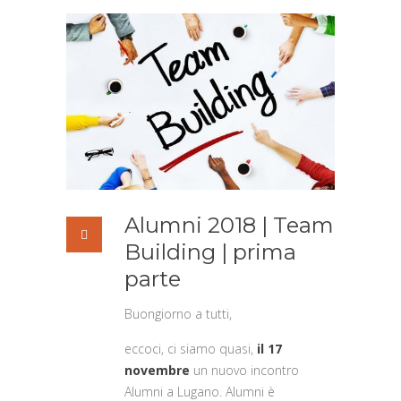
Alumni 2018 | Team
Building | prima
parte
Buongiorno a tutti,
eccoci, ci siamo quasi,
il 17
novembre
un nuovo incontro
Alumni a Lugano. Alumni è