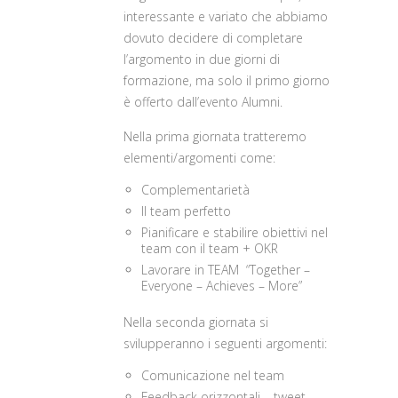
interessante e variato che abbiamo
dovuto decidere di completare
l’argomento in due giorni di
formazione, ma solo il primo giorno
è offerto dall’evento Alumni.
Nella prima giornata tratteremo
elementi/argomenti come:
Complementarietà
Il team perfetto
Pianificare e stabilire obiettivi nel
team con il team + OKR
Lavorare in TEAM “Together –
Everyone – Achieves – More”
Nella seconda giornata si
svilupperanno i seguenti argomenti:
Comunicazione nel team
Feedback orizzontali – tweet