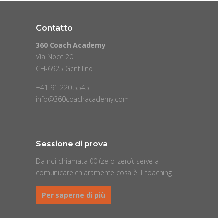
Contatto
360 Coach Academy
Via Nocc 20
CH-6925 Gentilino
+41 91 220 5545
info@360coachacademy.com
Sessione di prova
Da noi chiamata 00 (zero-zero), serve a
comunicare chiaramente cosa è il coaching
Per saperne di più