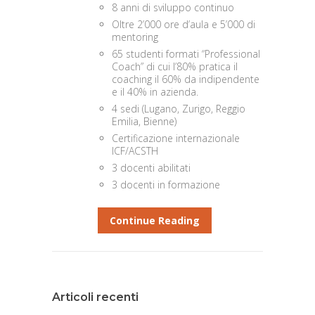
8 anni di sviluppo continuo
Oltre 2’000 ore d’aula e 5’000 di
mentoring
65 studenti formati “Profes­sional
Coach” di cui l’80% pratica il
coaching il 60% da indipendente
e il 40% in azien­da.
4 sedi (Lugano, Zurigo, Reggio
Emilia, Bienne)
Certificazione internazionale
ICF/ACSTH
3 docenti abilitati
3 docenti in formazione
Continue Reading
Articoli recenti