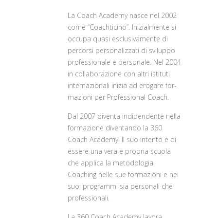
La Coach Academy nasce nel 2002
come “Coachticino”. Inizialmente si
occupa quasi esclusivamente di
percorsi personalizzati di sviluppo
professionale e personale. Nel 2004
in collaborazione con altri isti­tuti
internazionali inizia ad erogare for­
mazioni per Professional Coach.
Dal 2007 diventa indipendente nella
for­mazione diventando la 360
Coach Aca­demy. Il suo intento è di
essere una vera e propria scuola
che applica la metodo­logia
Coaching nelle sue formazioni e nei
suoi programmi sia personali che
profes­sionali.
La 360 Coach Academy lavora