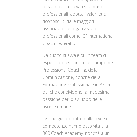
basando­si su elevati standard
professionali, adot­ta i valori etici
riconosciuti dalle maggiori
associazioni e organizzazioni
professio­nali come ICF International
Coach Fede­ration.
Da subito si avvale di un team di
esperti professionisti nel campo del
Professional Coaching, della
Comunicazione, nonché della
Formazione Professionale in Azien­
da, che condividono la medesima
passio­ne per lo sviluppo delle
risorse umane.
Le sinergie prodotte dalle diverse
com­petenze hanno dato vita alla
360 Coach Academy, nonché a un