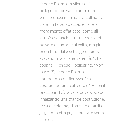
rispose l'uomo. In silenzio, il
pellegrino riprese a camminare.
Giunse quasi in cima alla collina. La
c'era un terzo spaccapietre. era
moralmente affaticato, come gli
altri. Aveva anche lui una crosta di
polvere e sudore sul volto, ma gli
occhi feriti dalle schegge di pietra
avevano una strana serenità. "Che
cosa fai?", chiese il pellegrino. "Non
lo vedi?", rispose l'uomo,
sorridendo con fierezza. "Sto
costruendo una cattedrale". E con il
braccio indicò la valle dove si stava
innalzando una grande costruzione,
ricca di colonne, di archi e di ardite
guglie di pietra grigia, puntate verso
il cielo".