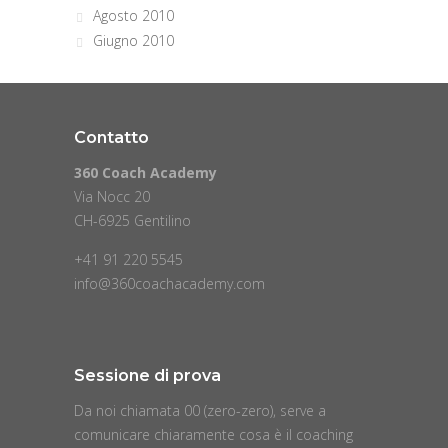
Agosto 2010
Giugno 2010
Contatto
360 Coach Academy
Via Nocc 20
CH-6925 Gentilino
+41 91 220 5545
info@360coachacademy.com
Sessione di prova
Da noi chiamata 00 (zero-zero), serve a
comunicare chiaramente cosa è il coaching