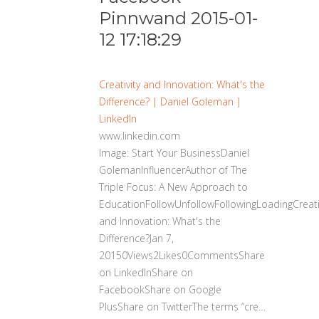
Pinnwand 2015-01-
12 17:18:29
Creativity and Innovation: What's the
Difference? | Daniel Goleman |
LinkedIn
www.linkedin.com
Image: Start Your BusinessDaniel
GolemanInfluencerAuthor of The
Triple Focus: A New Approach to
EducationFollowUnfollowFollowingLoadingCreati
and Innovation: What's the
Difference?Jan 7,
20150Views2Likes0CommentsShare
on LinkedInShare on
FacebookShare on Google
PlusShare on TwitterThe terms “cre…