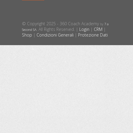
© Copyright 2025 - 360 Coach Academy
by
7 a
. All Rights Reserved. |
Login
|
CRM
|
Second SA
Shop
|
Condizioni Generali
|
Protezione Dati